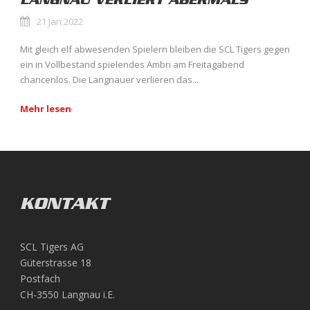
LANGNAU VERLIERT ABERMALS
21 Jan 2022
Mit gleich elf abwesenden Spielern bleiben die SCL Tigers gegen
ein in Vollbestand spielendes Ambri am Freitagabend
chancenlos. Die Langnauer verlieren das...
Mehr lesen
KONTAKT
SCL Tigers AG
Güterstrasse 18
Postfach
CH-3550 Langnau i.E.