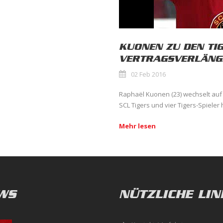
KUONEN ZU DEN TIG
VERTRAGSVERLÄNG
02 Feb 2016
Raphaël Kuonen (23) wechselt auf
SCL Tigers und vier Tigers-Spieler 
Mehr lesen
WS
NÜTZLICHE LIN