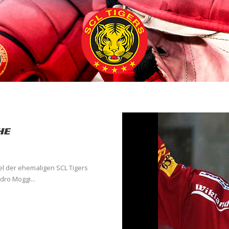
HE
el der ehemaligen SCL Tigers
dro Moggi...