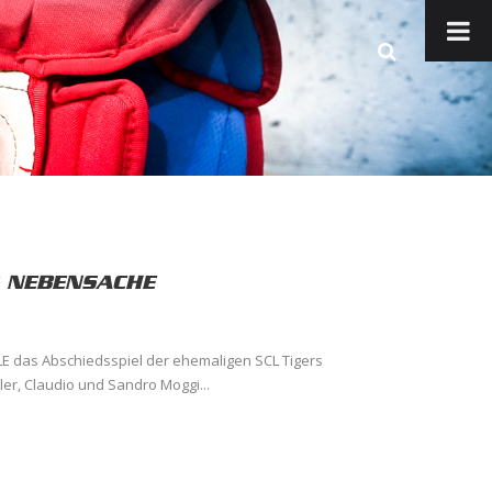
 NEBENSACHE
LLE das Abschiedsspiel der ehemaligen SCL Tigers
ler, Claudio und Sandro Moggi...