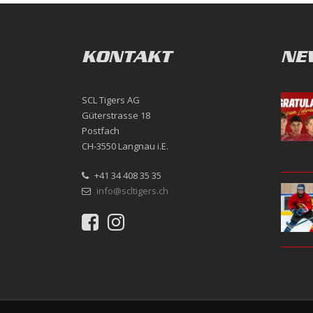
KONTAKT
NE
SCL Tigers AG
Güterstrasse 18
Postfach
CH-3550 Langnau i.E.
+41 34 408 35 35
info@scltigers.ch