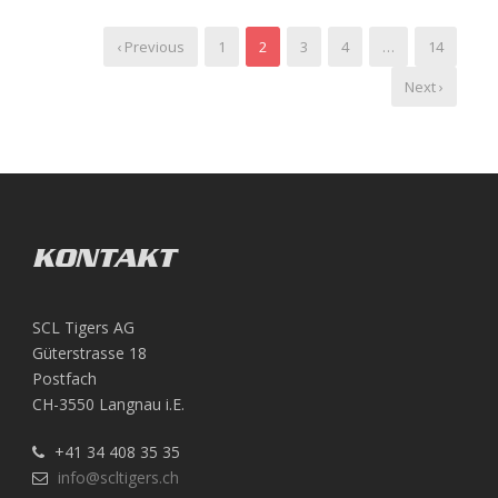
‹ Previous
1
2
3
4
…
14
Next ›
KONTAKT
SCL Tigers AG
Güterstrasse 18
Postfach
CH-3550 Langnau i.E.
+41 34 408 35 35
info@scltigers.ch