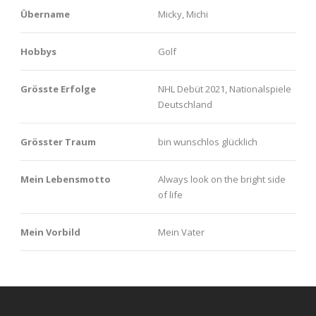
Übername
Micky, Michi
Hobbys
Golf
Grösste Erfolge
NHL Debüt 2021, Nationalspiele
Deutschland
Grösster Traum
bin wunschlos glücklich
Mein Lebensmotto
Always look on the bright side
of life
Mein Vorbild
Mein Vater