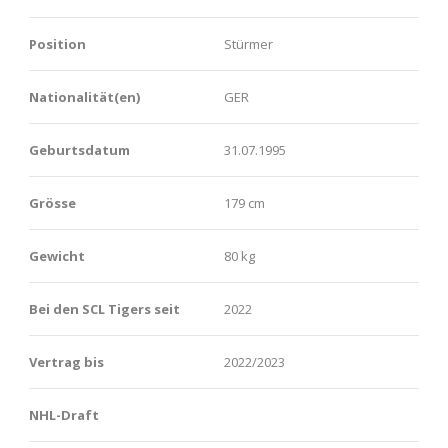
Position
Stürmer
Nationalität(en)
GER
Geburtsdatum
31.07.1995
Grösse
179 cm
Gewicht
80 kg
Bei den SCL Tigers seit
2022
Vertrag bis
2022/2023
NHL-Draft