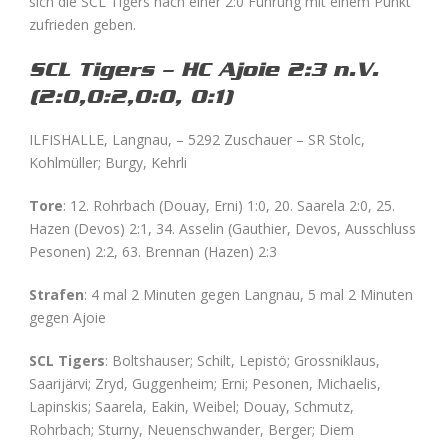
sich die SCL Tigers nach einer 2:0 Führung mit einem Punkt
zufrieden geben.
SCL Tigers – HC Ajoie 2:3 n.V.
(2:0,0:2,0:0, 0:1)
ILFISHALLE, Langnau, – 5292 Zuschauer – SR Stolc,
Kohlmüller; Burgy, Kehrli
Tore
: 12. Rohrbach (Douay, Erni) 1:0, 20. Saarela 2:0, 25.
Hazen (Devos) 2:1, 34. Asselin (Gauthier, Devos, Ausschluss
Pesonen) 2:2, 63. Brennan (Hazen) 2:3
Strafen
: 4 mal 2 Minuten gegen Langnau, 5 mal 2 Minuten
gegen Ajoie
SCL Tigers
: Boltshauser; Schilt, Lepistö; Grossniklaus,
Saarijärvi; Zryd, Guggenheim; Erni; Pesonen, Michaelis,
Lapinskis; Saarela, Eakin, Weibel; Douay, Schmutz,
Rohrbach; Sturny, Neuenschwander, Berger; Diem