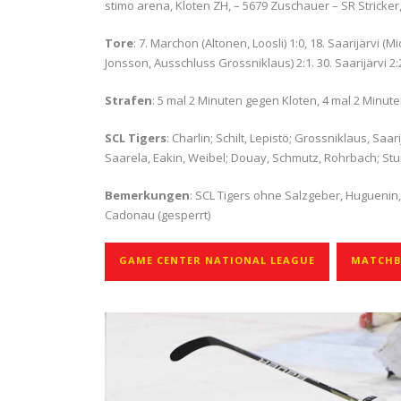
stimo arena, Kloten ZH, – 5679 Zuschauer – SR Stricker
Tore
: 7. Marchon (Altonen, Loosli) 1:0, 18. Saarijärvi (
Jonsson, Ausschluss Grossniklaus) 2:1. 30. Saarijärvi 2:
Strafen
: 5 mal 2 Minuten gegen Kloten, 4 mal 2 Minu
SCL Tigers
: Charlin; Schilt, Lepistö; Grossniklaus, Saa
Saarela, Eakin, Weibel; Douay, Schmutz, Rohrbach; S
Bemerkungen
: SCL Tigers ohne Salzgeber, Huguenin, 
Cadonau (gesperrt)
GAME CENTER NATIONAL LEAGUE
MATCHBE