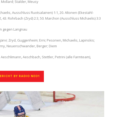
, Mollard; Stalder, Meusy
Michaelis, Ausschluss Ruotsalainen) 1:1, 20. Altonen (Ekestahl-
2, 43. Rohrbach (Zryd) 2:3, 50. Marchon (Ausschluss Michaelis) 3:3
ten gegen Langnau
rijärvi; Zryd, Guggenheim; Erni; Pesonen, Michaelis, Lapinskis;
turny, Neuenschwander, Berger; Diem
Aeschlimann, Aeschbach, Stettler, Petrini (alle Farmteam),
RICHT BY RADIO NEO1