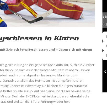
yschiessen in Kloten
 mit 3:4 nach Penaltyschiessen und müssen sich mit einem
sich gleich zu Beginn einige Abschlüsse aufs Tor. Auch die Zürcher
unter Druck. So kam es in der siebten Minute zum Abschluss von
jedoch nach vorne abprallen lassen, wo Marchon zum
e. Danach vor allem das Heimteam mit den gefährlicheren
ers die Chance im Powerplay. Da blieben die Tigers zunächst
s Drittel, spielte zurück auf Saarijärvi und dieser bewies seine
. Minute. Doch der EHC Kloten erhielt kurz darauf ebenfalls die
t aus und stellten die 1-Tore-Führung wieder her.