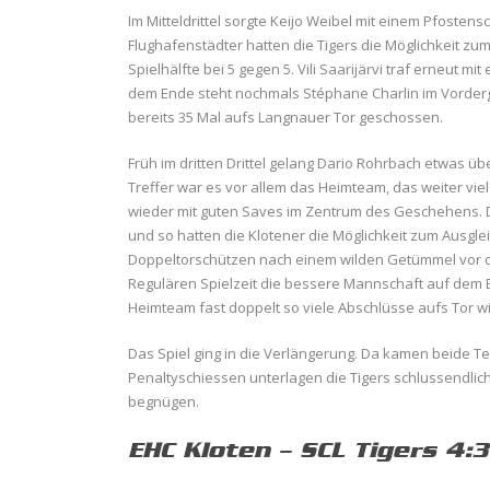
Im Mitteldrittel sorgte Keijo Weibel mit einem Pfosten
Flughafenstädter hatten die Tigers die Möglichkeit zum
Spielhälfte bei 5 gegen 5. Vili Saarijärvi traf erneut 
dem Ende steht nochmals Stéphane Charlin im Vordergr
bereits 35 Mal aufs Langnauer Tor geschossen.
Früh im dritten Drittel gelang Dario Rohrbach etwas ü
Treffer war es vor allem das Heimteam, das weiter viel
wieder mit guten Saves im Zentrum des Geschehens. D
und so hatten die Klotener die Möglichkeit zum Ausgl
Doppeltorschützen nach einem wilden Getümmel vor d
Regulären Spielzeit die bessere Mannschaft auf dem Eis
Heimteam fast doppelt so viele Abschlüsse aufs Tor wi
Das Spiel ging in die Verlängerung. Da kamen beide Te
Penaltyschiessen unterlagen die Tigers schlussendlich
begnügen.
EHC Kloten – SCL Tigers 4:3 n