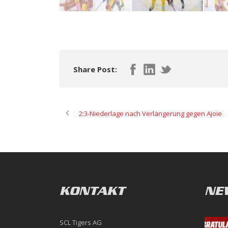
Share Post:
2:3-Niederlage nach Verlängerung gegen Ajoie
KONTAKT
NE
SCL Tigers AG