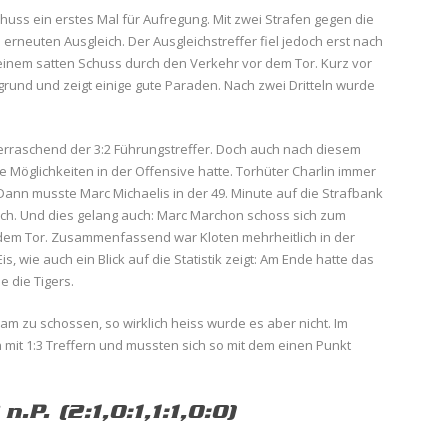
schuss ein erstes Mal für Aufregung. Mit zwei Strafen gegen die
 erneuten Ausgleich. Der Ausgleichstreffer fiel jedoch erst nach
mit einem satten Schuss durch den Verkehr vor dem Tor. Kurz vor
und und zeigt einige gute Paraden. Nach zwei Dritteln wurde
berraschend der 3:2 Führungstreffer. Doch auch nach diesem
e Möglichkeiten in der Offensive hatte. Torhüter Charlin immer
ann musste Marc Michaelis in der 49. Minute auf die Strafbank
eich. Und dies gelang auch: Marc Marchon schoss sich zum
em Tor. Zusammenfassend war Kloten mehrheitlich in der
, wie auch ein Blick auf die Statistik zeigt: Am Ende hatte das
e die Tigers.
am zu schossen, so wirklich heiss wurde es aber nicht. Im
 mit 1:3 Treffern und mussten sich so mit dem einen Punkt
.P. (2:1,0:1,1:1,0:0)