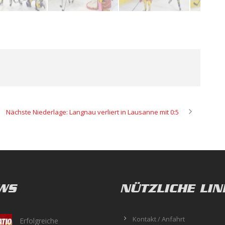
Nächste Niederlage: Langnau verliert in Lausanne mit 0:5
WS
NÜTZLICHE LIN
Kontakt / Anfahrt
Erfolgreiche