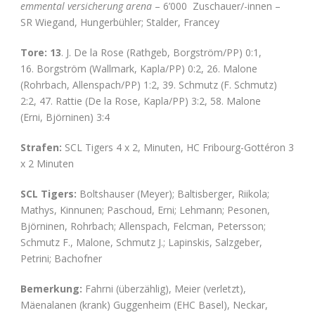
emmental versicherung arena
– 6’000 Zuschauer/-innen –
SR Wiegand, Hungerbühler; Stalder, Francey
Tore: 13
. J. De la Rose (Rathgeb, Borgström/PP) 0:1,
16. Borgström (Wallmark, Kapla/PP) 0:2, 26. Malone
(Rohrbach, Allenspach/PP) 1:2, 39. Schmutz (F. Schmutz)
2:2, 47. Rattie (De la Rose, Kapla/PP) 3:2, 58. Malone
(Erni, Björninen) 3:4
Strafen:
SCL Tigers 4 x 2, Minuten, HC Fribourg-Gottéron 3
x 2 Minuten
SCL Tigers:
Boltshauser (Meyer); Baltisberger, Riikola;
Mathys, Kinnunen; Paschoud, Erni; Lehmann; Pesonen,
Björninen, Rohrbach; Allenspach, Felcman, Petersson;
Schmutz F., Malone, Schmutz J.; Lapinskis, Salzgeber,
Petrini; Bachofner
Bemerkung:
Fahrni (überzählig), Meier (verletzt),
Mäenalanen (krank) Guggenheim (EHC Basel), Neckar,