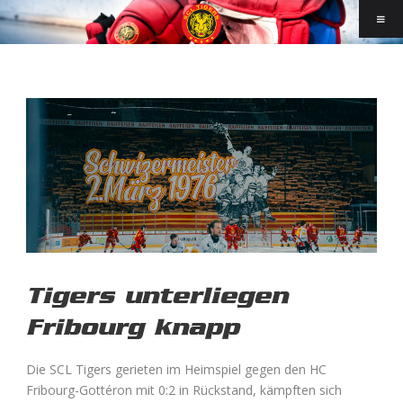
Tigers unterliegen
Fribourg knapp
Die SCL Tigers gerieten im Heimspiel gegen den
HC
Fribourg-Gottéron
mit 0:2 in Rückstand, kämpften sich