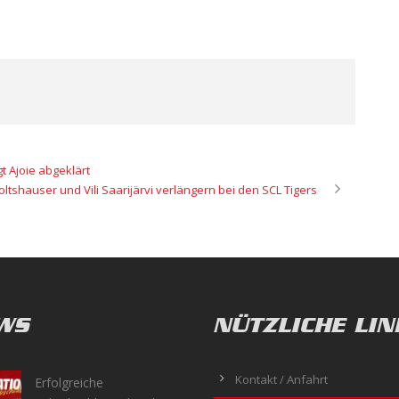
 Ajoie abgeklärt
oltshauser und Vili Saarijärvi verlängern bei den SCL Tigers
WS
NÜTZLICHE LIN
Kontakt / Anfahrt
Erfolgreiche