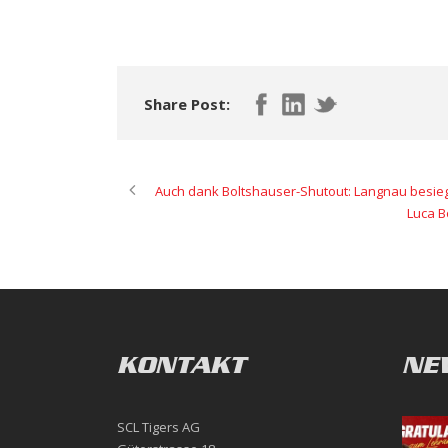
Share Post:
Auch dank Boltshauser-Shutout: Langnau besiegt
Luca B
KONTAKT
NE
SCL Tigers AG