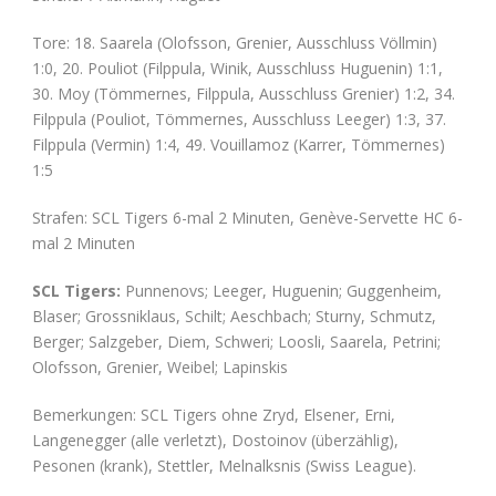
Tore: 18. Saarela (Olofsson, Grenier, Ausschluss Völlmin)
1:0, 20. Pouliot (Filppula, Winik, Ausschluss Huguenin) 1:1,
30. Moy (Tömmernes, Filppula, Ausschluss Grenier) 1:2, 34.
Filppula (Pouliot, Tömmernes, Ausschluss Leeger) 1:3, 37.
Filppula (Vermin) 1:4, 49. Vouillamoz (Karrer, Tömmernes)
1:5
Strafen: SCL Tigers 6-mal 2 Minuten, Genève-Servette HC 6-
mal 2 Minuten
SCL Tigers:
Punnenovs; Leeger, Huguenin; Guggenheim,
Blaser; Grossniklaus, Schilt; Aeschbach; Sturny, Schmutz,
Berger; Salzgeber, Diem, Schweri; Loosli, Saarela, Petrini;
Olofsson, Grenier, Weibel; Lapinskis
Bemerkungen: SCL Tigers ohne Zryd, Elsener, Erni,
Langenegger (alle verletzt), Dostoinov (überzählig),
Pesonen (krank), Stettler, Melnalksnis (Swiss League).