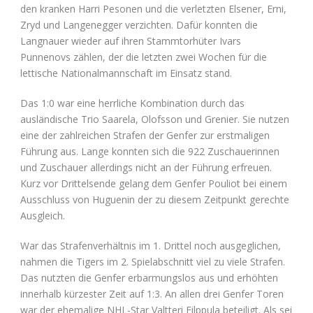
den kranken Harri Pesonen und die verletzten Elsener, Erni,
Zryd und Langenegger verzichten. Dafür konnten die
Langnauer wieder auf ihren Stammtorhüter Ivars
Punnenovs zählen, der die letzten zwei Wochen für die
lettische Nationalmannschaft im Einsatz stand.
Das 1:0 war eine herrliche Kombination durch das
ausländische Trio Saarela, Olofsson und Grenier. Sie nutzen
eine der zahlreichen Strafen der Genfer zur erstmaligen
Führung aus. Lange konnten sich die 922 Zuschauerinnen
und Zuschauer allerdings nicht an der Führung erfreuen.
Kurz vor Drittelsende gelang dem Genfer Pouliot bei einem
Ausschluss von Huguenin der zu diesem Zeitpunkt gerechte
Ausgleich.
War das Strafenverhältnis im 1. Drittel noch ausgeglichen,
nahmen die Tigers im 2. Spielabschnitt viel zu viele Strafen.
Das nutzten die Genfer erbarmungslos aus und erhöhten
innerhalb kürzester Zeit auf 1:3. An allen drei Genfer Toren
war der ehemalige NHL-Star Valtteri Filppula beteiligt. Als sei