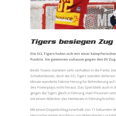
Tigers besiegen Zug 
Die SCL Tigers holen sich mit einer kämpferische
Punkte. Sie gewinnen zuhause gegen den EV Zug 
Beide Teams starteten sehr verhalten in die Partie. D
Scheibenbesitz, doch die SCL Tigers standen defensiv g
Minute wanderte Fabrice Herzog für Behinderung auf 
des Powerplays nicht heraus. Das Spiel blieb auch in d
gingen die Tigers gleich in Führung. Harri Pesonen set
mit einem Ablenker das Heimteam in Führung brachte.
Mit einem Doppelschlag innerhalb von 11 Sekunden dreh
Herzog bei einem Auschluss von Mäenalanen Luca Bolt