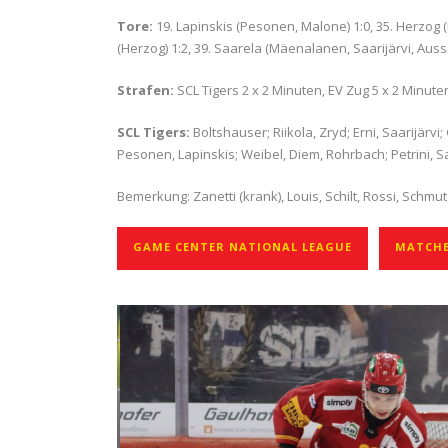
Tore:
19. Lapinskis (Pesonen, Malone) 1:0, 35. Herzog
(Herzog) 1:2, 39. Saarela (Mäenalanen, Saarijärvi, Auss
Strafen:
SCL Tigers 2 x 2 Minuten, EV Zug 5 x 2 Minute
SCL Tigers:
Boltshauser; Riikola, Zryd; Erni, Saarijär
Pesonen, Lapinskis; Weibel, Diem, Rohrbach; Petrini, S
Bemerkung: Zanetti (krank), Louis, Schilt, Rossi, Schmutz
GAME CENTER NATIONAL LEAGUE
MATCHB