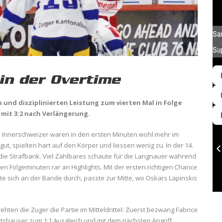
in der Overtime
n und disziplinierten Leistung zum vierten Mal in Folge
mit 3:2 nach Verlängerung.
ie Innerschweizer waren in den ersten Minuten wohl mehr im
ut, spielten hart auf den Körper und liessen wenig zu. In der 14.
die Strafbank. Viel Zählbares schaute für die Langnauer während
en Folgeminuten rar an Highlights. Mit der ersten richtigen Chance
zte sich an der Bande durch, passte zur Mitte, wo Oskars Lapinskis
ten die Zuger die Partie im Mitteldrittel: Zuerst bezwang Fabrice
shauser zum 1:1 Ausgleich und mit dem nächsten Angriff