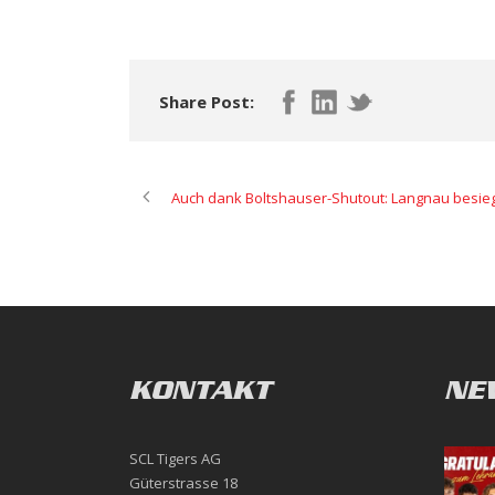
Share Post:
Auch dank Boltshauser-Shutout: Langnau besiegt
KONTAKT
NE
SCL Tigers AG
Güterstrasse 18