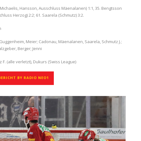
 (Michaelis, Hansson, Ausschluss Mäenalanen) 1:1, 35. Bengtsson
chluss Herzog) 2:2; 61. Saarela (Schmutz) 3:2.
n
vi; Guggenheim, Meier; Cadonau, Mäenalanen, Saarela, Schmutz J.;
alzgeber, Berger; Jenni
 F. (alle verletzt), Dukurs (Swiss League)
ERICHT BY RADIO NEO1