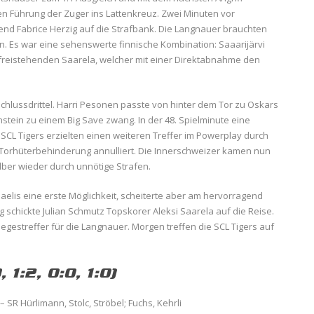
n Führung der Zuger ins Lattenkreuz. Zwei Minuten vor
nd Fabrice Herzig auf die Strafbank. Die Langnauer brauchten
. Es war eine sehenswerte finnische Kombination: Saaarijärvi
freistehenden Saarela, welcher mit einer Direktabnahme den
 Schlussdrittel. Harri Pesonen passte von hinter dem Tor zu Oskars
nstein zu einem Big Save zwang. In der 48. Spielminute eine
 SCL Tigers erzielten einen weiteren Treffer im Powerplay durch
 Torhüterbehinderung annulliert. Die Innerschweizer kamen nun
elber wieder durch unnötige Strafen.
aelis eine erste Möglichkeit, scheiterte aber am hervorragend
schickte Julian Schmutz Topskorer Aleksi Saarela auf die Reise.
iegestreffer für die Langnauer. Morgen treffen die SCL Tigers auf
 1:2, 0:0, 1:0)
 SR Hürlimann, Stolc, Ströbel; Fuchs, Kehrli