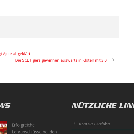
 Ajoie abgeklärt
Die SCL Tigers gewinnen auswärts in Kloten mit 3:0
WS
NÜTZLICHE LIN
Kontakt / Anfahrt
Erfolgreiche
Lehrabschlüsse bei den