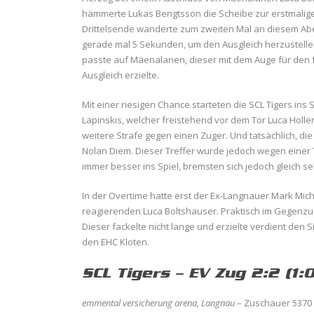
hämmerte Lukas Bengtsson die Scheibe zur erstmalige
Drittelsende wanderte zum zweiten Mal an diesem Abe
gerade mal 5 Sekunden, um den Ausgleich herzustellen
passte auf Mäenalanen, dieser mit dem Auge für den 
Ausgleich erzielte.
Mit einer riesigen Chance starteten die SCL Tigers ins
Lapinskis, welcher freistehend vor dem Tor Luca Holle
weitere Strafe gegen einen Zuger. Und tatsächlich, die
Nolan Diem. Dieser Treffer wurde jedoch wegen einer
immer besser ins Spiel, bremsten sich jedoch gleich s
In der Overtime hatte erst der Ex-Langnauer Mark Mich
reagierenden Luca Boltshauser. Praktisch im Gegenzug 
Dieser fackelte nicht lange und erzielte verdient den S
den EHC Kloten.
SCL Tigers – EV Zug 2:2 (1:0,
emmental versicherung arena, Langnau
– Zuschauer 5370 –