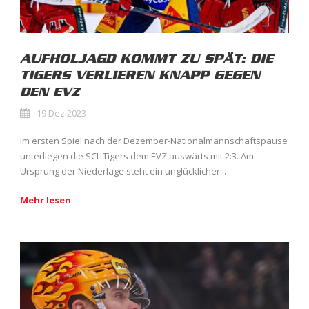
AUFHOLJAGD KOMMT ZU SPÄT: DIE
TIGERS VERLIEREN KNAPP GEGEN
DEN EVZ
19 Dez 2023
Im ersten Spiel nach der Dezember-Nationalmannschaftspause
unterliegen die SCL Tigers dem EVZ auswärts mit 2:3. Am
Ursprung der Niederlage steht ein unglücklicher...
Mehr lesen