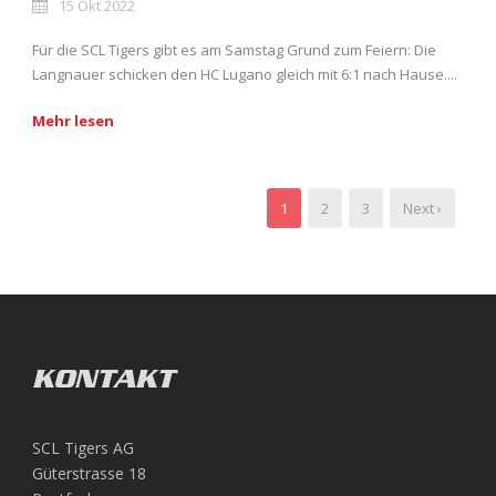
15 Okt 2022
Für die SCL Tigers gibt es am Samstag Grund zum Feiern: Die
Langnauer schicken den HC Lugano gleich mit 6:1 nach Hause....
Mehr lesen
1
2
3
Next ›
KONTAKT
SCL Tigers AG
Güterstrasse 18