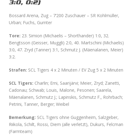
3:0, 0:2)
Bossard Arena, Zug – 7’200 Zuschauer – SR Kohlmüller,
Urban; Fuchs, Gurnter
Tore:
23. Simion (Michaelis – Shorthander) 1:0, 32.
Bengtsson (Geisser, Muggli) 2:0, 40. Martschini (Michaelis)
3:0, 47. Zryd (Tanner) 3:1, Schmutz J. (Mäenalanen, Meier)
3:2.
Strafen:
SCL Tigers 4 x 2 Minuten / EV Zug 5 x 2 Minuten
SCL Tigers:
Charlin; Erni, Saarijärvi; Meier, Zryd; Zanetti,
Cadonau; Schwab; Louis, Malone, Pesonen; Saarela,
Mäenalanen, Schmutz J.; Lapinskis, Schmutz F., Rohrbach;
Petrini, Tanner, Berger; Weibel
Bemerkung:
SCL Tigers ohne Guggenheim, Salzgeber,
Riikola, Schilt, Rossi, Diem (alle verletzt), Dukurs, Felcman
(Farmteam)