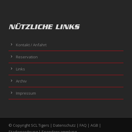
NÜTZLICHE LINKS
Kontakt / Anfahrt
Reservation
Links
Archiv
Impressum
© Copyright SCL Tigers |
Datenschutz
|
FAQ
|
AGB
|
Stadionordnung
|
Spendensammlung