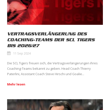
VERTRAGSVERLÄNGERUNG DES
COACHING-TEAMS DER SCL TIGERS
BIS 2026/27
11 Sep 2024
Die SCL Tigers freuen sich, die Vertragsverlängerungen ihres
Coaching-Teams bekannt zu geben. Head Coach Thierry
Paterlini, Assistant Coach Steve Hirschi und Goalie...
Mehr lesen