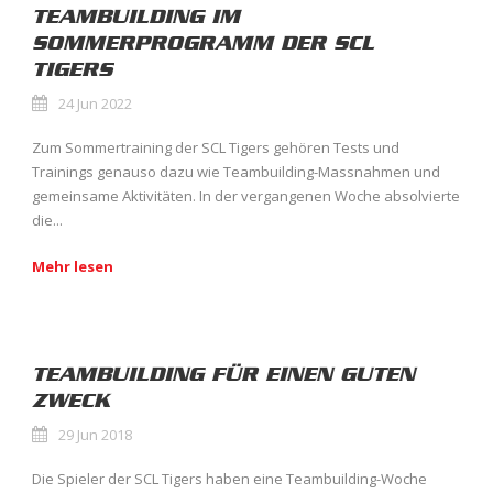
TEAMBUILDING IM
SOMMERPROGRAMM DER SCL
TIGERS
24 Jun 2022
Zum Sommertraining der SCL Tigers gehören Tests und
Trainings genauso dazu wie Teambuilding-Massnahmen und
gemeinsame Aktivitäten. In der vergangenen Woche absolvierte
die...
Mehr lesen
TEAMBUILDING FÜR EINEN GUTEN
ZWECK
29 Jun 2018
Die Spieler der SCL Tigers haben eine Teambuilding-Woche