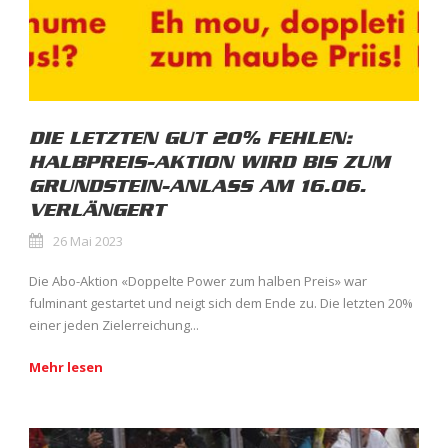
DIE LETZTEN GUT 20% FEHLEN:
HALBPREIS-AKTION WIRD BIS ZUM
GRUNDSTEIN-ANLASS AM 16.06.
VERLÄNGERT
26 Mai 2023
Die Abo-Aktion «Doppelte Power zum halben Preis» war
fulminant gestartet und neigt sich dem Ende zu. Die letzten 20%
einer jeden Zielerreichung...
Mehr lesen