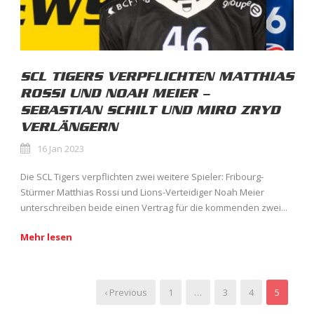
SCL TIGERS VERPFLICHTEN MATTHIAS
ROSSI UND NOAH MEIER –
SEBASTIAN SCHILT UND MIRO ZRYD
VERLÄNGERN
16 Jan 2023
Die SCL Tigers verpflichten zwei weitere Spieler: Fribourg-
Stürmer Matthias Rossi und Lions-Verteidiger Noah Meier
unterschreiben beide einen Vertrag für die kommenden zwei...
Mehr lesen
‹ Previous
1
…
3
4
5