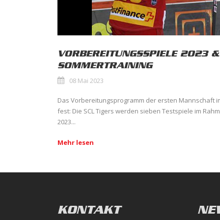
VORBEREITUNGSSPIELE 2023 &
SOMMERTRAINING
08 Mai 2023
Das Vorbereitungsprogramm der ersten Mannschaft i
fest: Die SCL Tigers werden sieben Testspiele im Rah
2023...
Mehr lesen
KONTAKT
NE