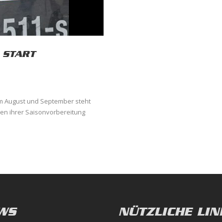
 START
m August und September steht
men ihrer Saisonvorbereitung
WS
NÜTZLICHE LIN