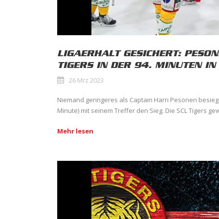
LIGAERHALT GESICHERT: PESON
TIGERS IN DER 94. MINUTEN IN 
26 Mrz 2023
Niemand geringeres als Captain Harri Pesonen besiege
Minute) mit seinem Treffer den Sieg. Die SCL Tigers gew
Mehr lesen