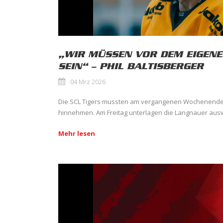
„WIR MÜSSEN VOR DEM EIGEN
SEIN“ – PHIL BALTISBERGER
04 Mrz 2026
Die SCL Tigers mussten am vergangenen Wochenende
hinnehmen. Am Freitag unterlagen die Langnauer auswär
Mehr lesen