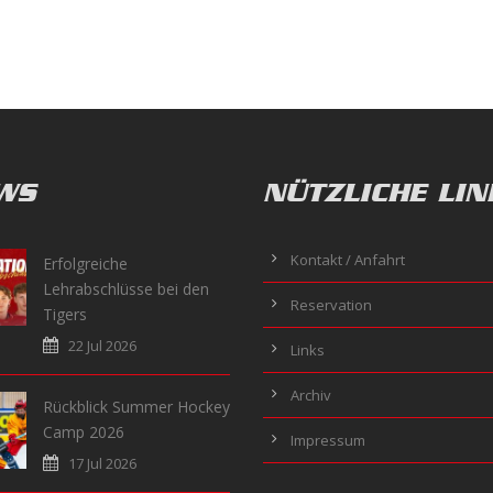
WS
NÜTZLICHE LIN
Kontakt / Anfahrt
Erfolgreiche
Lehrabschlüsse bei den
Reservation
Tigers
22 Jul 2026
Links
Archiv
Rückblick Summer Hockey
Camp 2026
Impressum
17 Jul 2026