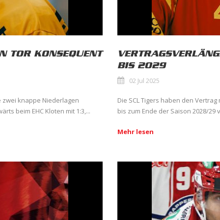
EN TOR KONSEQUENT
VERTRAGSVERLÄNGE
BIS 2029
02 Jul 2025
 zwei knappe Niederlagen
Die SCL Tigers haben den Vertrag mi
ts beim EHC Kloten mit 1:3,...
bis zum Ende der Saison 2028/29 ve
Mehr lesen