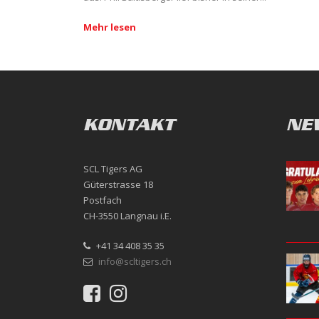
Mehr lesen
KONTAKT
NE
SCL Tigers AG
Güterstrasse 18
Postfach
CH-3550 Langnau i.E.
+41 34 408 35 35
info@scltigers.ch