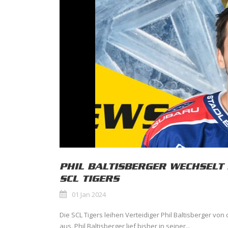
PHIL BALTISBERGER WECHSELT 
SCL TIGERS
01 Jan 2024
Die SCL Tigers leihen Verteidiger Phil Baltisberger von
aus. Phil Baltisberger lief bisher in seiner...