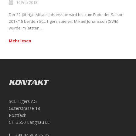
14 Feb 2018
Der 32-jährige Mikael Johansson wird bis zum Ende der Saison
2017/18 bei den SCL Tigers spielen. Mikael Johansson (SWE)
wurde im letzten...
Mehr lesen
KONTAKT
SCL Tigers AG
Güterstrasse 18
Postfach
CH-3550 Langnau i.E.
+41 34 408 35 35