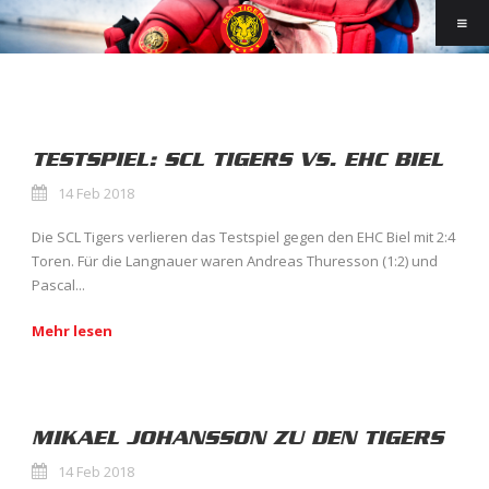
TESTSPIEL: SCL TIGERS VS. EHC BIEL
14 Feb 2018
Die SCL Tigers verlieren das Testspiel gegen den EHC Biel mit 2:4
Toren. Für die Langnauer waren Andreas Thuresson (1:2) und
Pascal...
Mehr lesen
MIKAEL JOHANSSON ZU DEN TIGERS
14 Feb 2018