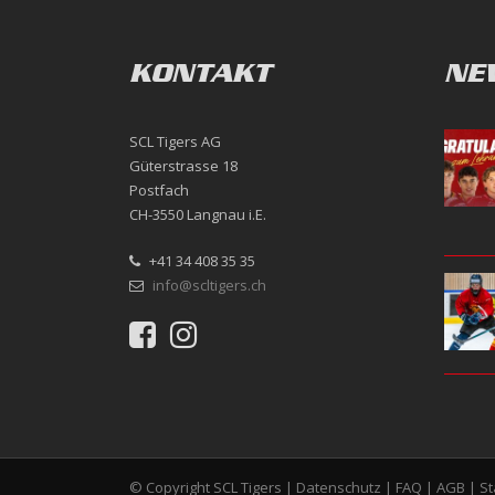
KONTAKT
NE
SCL Tigers AG
Güterstrasse 18
Postfach
CH-3550 Langnau i.E.
+41 34 408 35 35
info@scltigers.ch
© Copyright SCL Tigers |
Datenschutz
|
FAQ
|
AGB
|
S