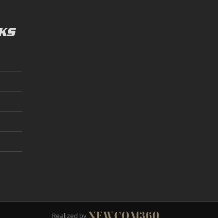
KS
Realized by