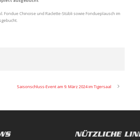
mplett ausgebucht
kl. Fondue Chinoise und Raclette-Stübli sowie Fondueplausch im
sgebucht.
Saisonschluss-Event am 9. März 2024 im Tigersaal
WS
NÜTZLICHE LIN