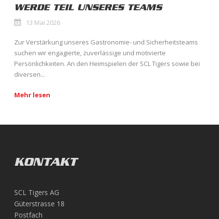
WERDE TEIL UNSERES TEAMS
13 Mai 2026
Zur Verstärkung unseres Gastronomie- und Sicherheitsteams
suchen wir engagierte, zuverlässige und motivierte
Persönlichkeiten. An den Heimspielen der SCL Tigers sowie bei
diversen...
Mehr lesen
KONTAKT
SCL Tigers AG
Güterstrasse 18
Postfach