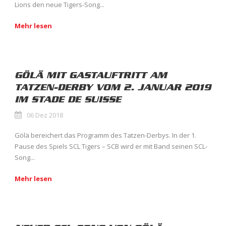
Lions den neue Tigers-Song...
Mehr lesen
GÖLÄ MIT GASTAUFTRITT AM
TATZEN-DERBY VOM 2. JANUAR 2019
IM STADE DE SUISSE
06 Dez 2018
Gölä bereichert das Programm des Tatzen-Derbys. In der 1.
Pause des Spiels SCL Tigers – SCB wird er mit Band seinen SCL-
Song...
Mehr lesen