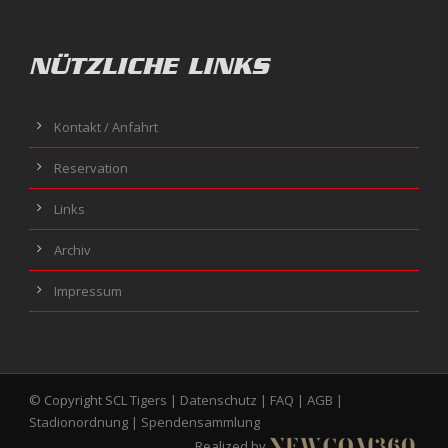
NÜTZLICHE LINKS
Kontakt / Anfahrt
Reservation
Links
Archiv
Impressum
© Copyright SCL Tigers |
Datenschutz
|
FAQ
|
AGB
|
Stadionordnung
|
Spendensammlung
Realized by