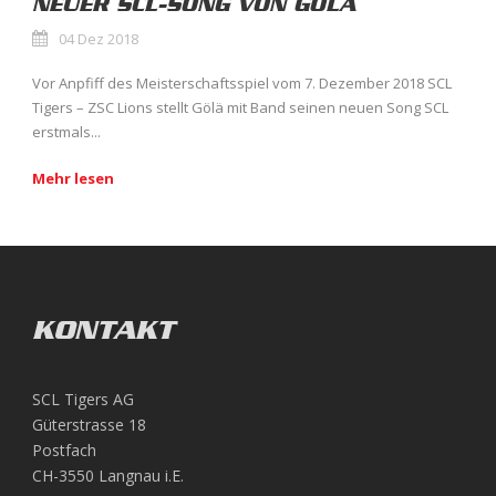
NEUER SCL-SONG VON GÖLÄ
04 Dez 2018
Vor Anpfiff des Meisterschaftsspiel vom 7. Dezember 2018 SCL
Tigers – ZSC Lions stellt Gölä mit Band seinen neuen Song SCL
erstmals...
Mehr lesen
KONTAKT
SCL Tigers AG
Güterstrasse 18
Postfach
CH-3550 Langnau i.E.