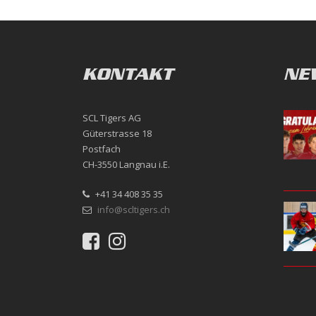
KONTAKT
NE
SCL Tigers AG
Güterstrasse 18
Postfach
CH-3550 Langnau i.E.
+41 34 408 35 35
info@scltigers.ch