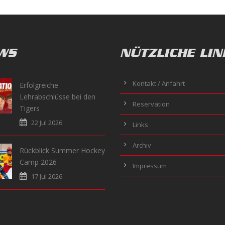
WS
NÜTZLICHE LIN
Kontakt / Anfahrt
Erfolgreiche
Lehrabschlüsse bei den
Reservation
Tigers
22 Jul 2026
Links
Archiv
Rückblick Summer Hockey
Camp 2026
Impressum
17 Jul 2026