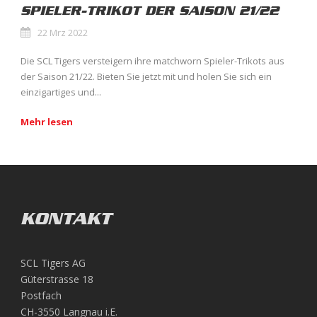
SPIELER-TRIKOT DER SAISON 21/22
22 Mrz 2022
Die SCL Tigers versteigern ihre matchworn Spieler-Trikots aus
der Saison 21/22. Bieten Sie jetzt mit und holen Sie sich ein
einzigartiges und...
Mehr lesen
KONTAKT
SCL Tigers AG
Güterstrasse 18
Postfach
CH-3550 Langnau i.E.