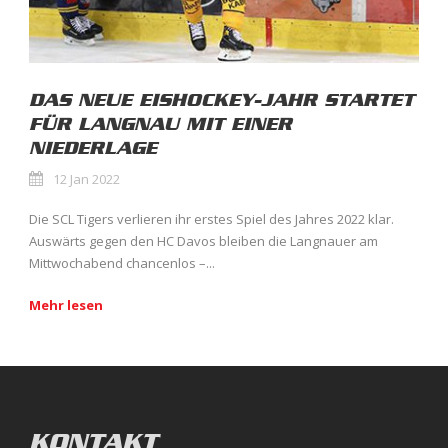
DAS NEUE EISHOCKEY-JAHR STARTET
FÜR LANGNAU MIT EINER
NIEDERLAGE
12 Jan 2022
Die SCL Tigers verlieren ihr erstes Spiel des Jahres 2022 klar.
Auswärts gegen den HC Davos bleiben die Langnauer am
Mittwochabend chancenlos –...
Mehr lesen
KONTAKT