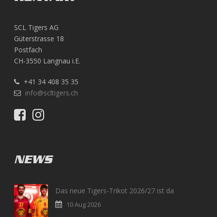
SCL Tigers AG
Güterstrasse 18
Postfach
CH-3550 Langnau i.E.
+41 34 408 35 35
info@scltigers.ch
NEWS
Das neue Tigers-Trikot 2026/27 ist da
10 Aug 2026