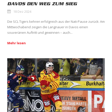
DAVOS DEN WEG ZUM SIEG
18 Dez 2024
Die SCL Tigers kehren erfolgreich aus der Nati-Pause zurück: Am
Mittwochabend zeigen die Langnauer in Davos einen
souveränen Auftritt und gewinnen – auch...
Mehr lesen