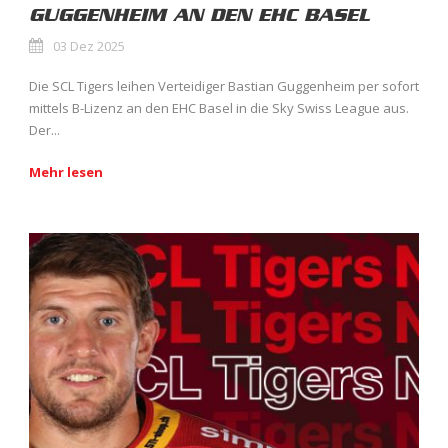
GUGGENHEIM AN DEN EHC BASEL
03 Dez 2025
Die SCL Tigers leihen Verteidiger Bastian Guggenheim per sofort
mittels B-Lizenz an den EHC Basel in die Sky Swiss League aus.
Der...
Mehr lesen