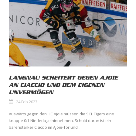
LANGNAU SCHEITERT GEGEN AJOIE
AN CIACCIO UND DEM EIGENEN
UNVERMÖGEN
24 Feb 2023
Auswärts gegen den HC Ajoie müssen die SCL Tigers eine
knappe 0:1-Niederlage hinnehmen. Schuld daran ist ein
bärenstarker Ciaccio im Ajoie-Tor und...