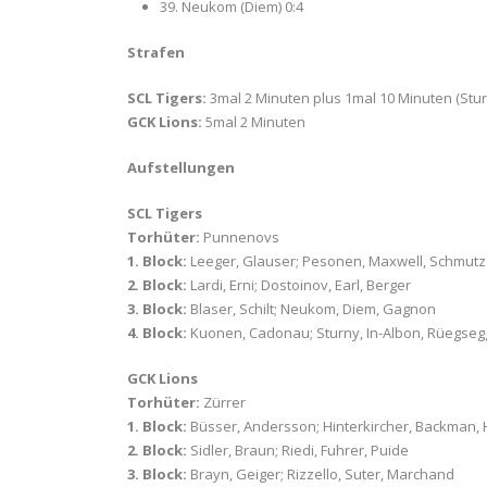
39. Neukom (Diem) 0:4
Strafen
SCL Tigers:
3mal 2 Minuten plus 1mal 10 Minuten (Stur
GCK Lions:
5mal 2 Minuten
Aufstellungen
SCL Tigers
Torhüter:
Punnenovs
1. Block:
Leeger, Glauser; Pesonen, Maxwell, Schmutz
2. Block:
Lardi, Erni; Dostoinov, Earl, Berger
3. Block:
Blaser, Schilt; Neukom, Diem, Gagnon
4. Block:
Kuonen, Cadonau; Sturny, In-Albon, Rüegseg
GCK Lions
Torhüter:
Zürrer
1. Block:
Büsser, Andersson; Hinterkircher, Backman,
2. Block:
Sidler, Braun; Riedi, Fuhrer, Puide
3. Block:
Brayn, Geiger; Rizzello, Suter, Marchand