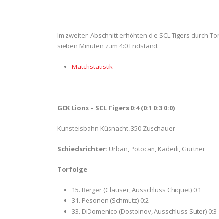
Im zweiten Abschnitt erhöhten die SCL Tigers durch Tor
sieben Minuten zum 4:0 Endstand.
Matchstatistik
GCK Lions – SCL Tigers 0:4 (0:1 0:3 0:0)
Kunsteisbahn Küsnacht, 350 Zuschauer
Schiedsrichter:
Urban, Potocan, Kaderli, Gurtner
Torfolge
15. Berger (Glauser, Ausschluss Chiquet) 0:1
31. Pesonen (Schmutz) 0:2
33. DiDomenico (Dostoinov, Ausschluss Suter) 0:3