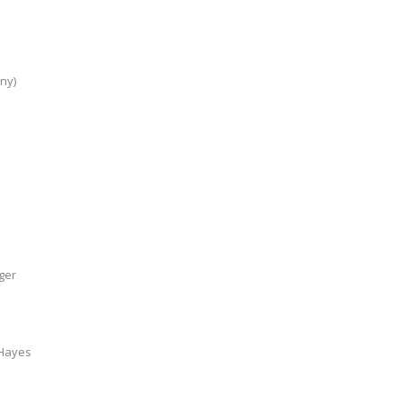
ny)
ger
 Hayes