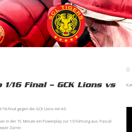
1/16 Final – GCK Lions vs
Ka
16-Final gegen die GCK Lions mit 4:0.
r in der 15. Minute ein Powerplay zur 1:0 Führung aus. Pascal
eper Zürrer.