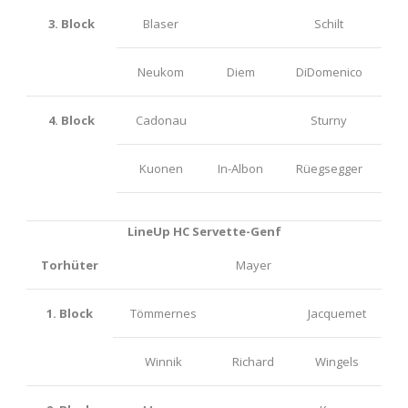
3. Block
Blaser
Schilt
Neukom
Diem
DiDomenico
4. Block
Cadonau
Sturny
Kuonen
In-Albon
Rüegsegger
LineUp HC Servette-Genf
Torhüter
Mayer
1. Block
Tömmernes
Jacquemet
Winnik
Richard
Wingels