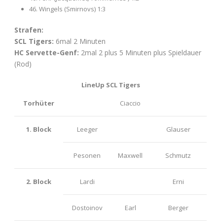
46. Wingels (Smirnovs) 1:3
Strafen:
SCL Tigers:
6mal 2 Minuten
HC Servette-Genf:
2mal 2 plus 5 Minuten plus Spieldauer
(Rod)
LineUp SCL Tigers
Torhüter
Ciaccio
1. Block
Leeger
Glauser
Pesonen
Maxwell
Schmutz
2. Block
Lardi
Erni
Dostoinov
Earl
Berger