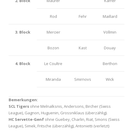
2. Block
Maurer
Karrer
Rod
Fehr
Maillard
3. Block
Mercier
Völlmin
Bozon
Kast
Douay
4. Block
Le Coultre
Berthon
Miranda
Smirnovs
Wick
Bemerkungen:
SCL Tigers
ohne Melnalksnis, Andersons, Bircher (Swiss
League), Gagnon, Huguenin, Grossniklaus (überzählig).
HC Servette-Genf
ohne Guebey, Charlin, Riat, Smons (Swiss
League), Simek, Fritsche (überzählig), Antonietti (verletzt)