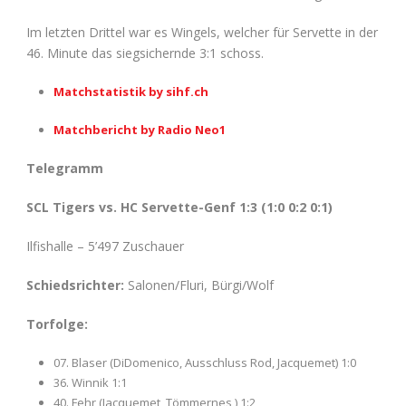
Im letzten Drittel war es Wingels, welcher für Servette in der
46. Minute das siegsichernde 3:1 schoss.
Matchstatistik by sihf.ch
Matchbericht by Radio Neo1
Telegramm
SCL Tigers vs. HC Servette-Genf 1:3 (1:0 0:2 0:1)
Ilfishalle – 5’497 Zuschauer
Schiedsrichter:
Salonen/Fluri, Bürgi/Wolf
Torfolge:
07. Blaser (DiDomenico, Ausschluss Rod, Jacquemet) 1:0
36. Winnik 1:1
40. Fehr (Jacquemet, Tömmernes ) 1:2