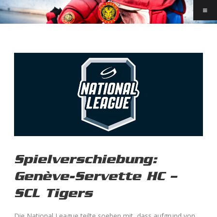
Spielverschiebung:
Genève-Servette HC –
SCL Tigers
Die National League teilte soeben mit, dass aufgrund von