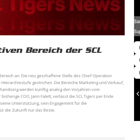
iven Bereich der SCL
Bereich an. Die neu geschaffene Stelle des Chief Operation
Hierarchiestufe gestrichen. Die Bereiche Marketing und Verkauf,
chandising werden künftig analog den Vorjahren vom
bisherige COO, Jann Falett, verlässt die SCL Tigers per Ende
r seine Unterstützung, sein Engagement für die
 die Zukunft nur das Beste.