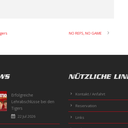
igers
NO REFS, NO GAME
WS
NÜTZLICHE LIN
Kontakt / Anfahrt
Erfolgreiche
Lehrabschlüsse bei den
Reservation
Tigers
22 Jul 2026
Links