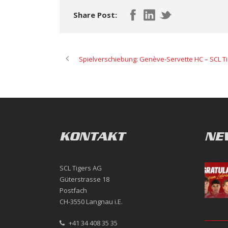
Share Post:
Spielverschiebung: Genève-Servette HC – SCL T
KONTAKT
NE
SCL Tigers AG
Güterstrasse 18
Postfach
CH-3550 Langnau i.E.
+41 34 408 35 35