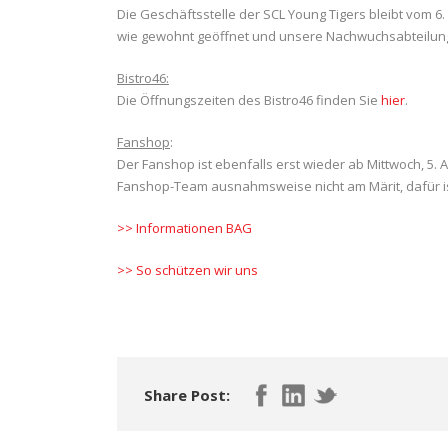
Die Geschäftsstelle der SCL Young Tigers bleibt vom 6. b
wie gewohnt geöffnet und unsere Nachwuchsabteilung 
Bistro46:
Die Öffnungszeiten des Bistro46 finden Sie
hier
.
Fanshop
:
Der Fanshop ist ebenfalls erst wieder ab Mittwoch, 5.
Fanshop-Team ausnahmsweise nicht am Märit, dafür ist
>> Informationen BAG
>> So schützen wir uns
Share Post: