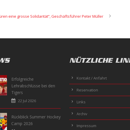
püren eine grosse Solidarität“, Geschäftsführer Peter Müller
WS
NÜTZLICHE LIN
Kontakt / Anfahrt
Erfolgreiche
Lehrabschlüsse bei den
Reservation
Tigers
22 Jul 2026
Links
Archiv
Rückblick Summer Hockey
Camp 2026
Impressum