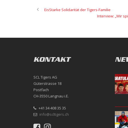
EisStarke Solidarität der Tigers-Familie
Interview: „Wir s
KONTAKT
NE
SCL Tigers AG
Güterstrasse 18
Postfach
CH-3550 Langnau i.E.
+41 34 408 35 35
info@scltigers.ch