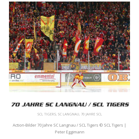
70 JAHRE SC LANGNAU / SCL TIGERS
SCL TIGERS
,
SC LANGNAU
,
70 JAHRE SCL
Action-Bilder 70 Jahre SC Langnau / SCL Tigers © SCL Tigers |
Peter Eggimann