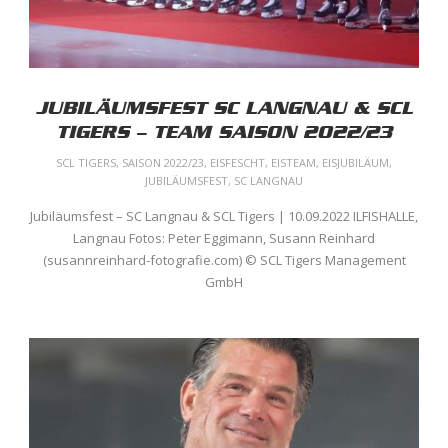
JUBILÄUMSFEST SC LANGNAU & SCL
TIGERS – TEAM SAISON 2022/23
SCL TIGERS
,
SAISON 2022/23
,
EISFESCHT
,
EISTEAM
,
EISJUBILÄUM
,
JUBILÄUMSFEST
,
SC LANGNAU
Jubiläumsfest – SC Langnau & SCL Tigers | 10.09.2022 ILFISHALLE,
Langnau Fotos: Peter Eggimann, Susann Reinhard
(susannreinhard-fotografie.com) © SCL Tigers Management
GmbH