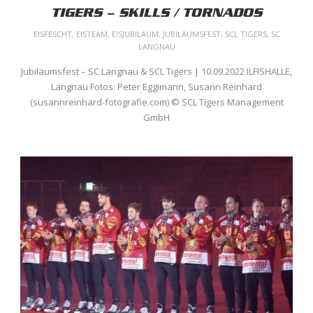
TIGERS – SKILLS / TORNADOS
EISFESCHT
,
EISTEAM
,
EISJUBILÄUM
,
JUBILÄUMSFEST
,
SCL TIGERS
,
SC
LANGNAU
Jubiläumsfest – SC Langnau & SCL Tigers | 10.09.2022 ILFISHALLE,
Langnau Fotos: Peter Eggimann, Susann Reinhard
(susannreinhard-fotografie.com) © SCL Tigers Management
GmbH