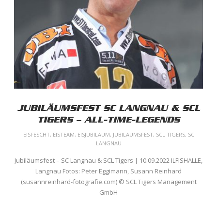
JUBILÄUMSFEST SC LANGNAU & SCL
TIGERS – ALL-TIME-LEGENDS
EISFESCHT
,
EISTEAM
,
EISJUBILÄUM
,
JUBILÄUMSFEST
,
SCL TIGERS
,
SC
LANGNAU
Jubiläumsfest – SC Langnau & SCL Tigers | 10.09.2022 ILFISHALLE,
Langnau Fotos: Peter Eggimann, Susann Reinhard
(susannreinhard-fotografie.com) © SCL Tigers Management
GmbH