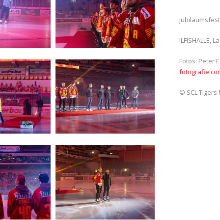
Jubiläumsfest
ILFISHALLE, L
Fotos: Peter 
fotografie.co
© SCL Tiger