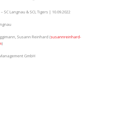
 – SC Langnau & SCL Tigers | 10.09.2022
angnau
Eggimann, Susann Reinhard (
susannreinhard-
m
)
s Management GmbH