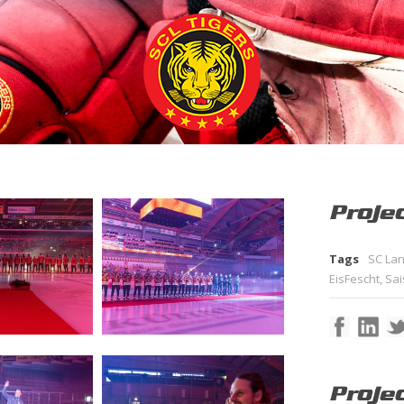
Projec
Tags
SC La
EisFescht
,
Sai
Proje