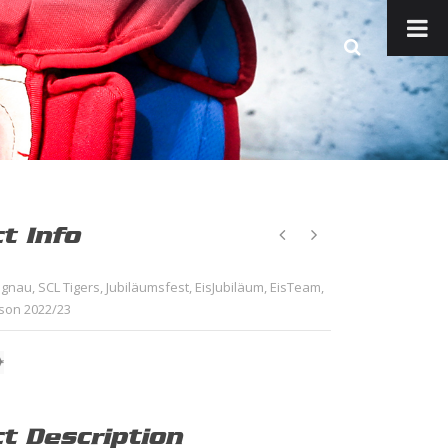
t Info
ngnau
,
SCL Tigers
,
Jubiläumsfest
,
EisJubiläum
,
EisTeam
,
son 2022/23
ct Description