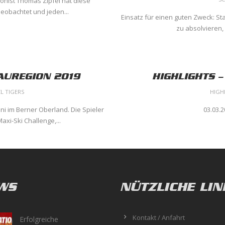
oonist Thomas Zipfel hat diese
beobachtet und jeden...
Einsatz für einen guten Zweck: Sta
zu absolvieren, 
AUREGION 2019
HIGHLIGHTS –
L TIGERS
HIGH
ni im Berner Oberland. Die Spieler
03.03.2
xi-Ski Challenge,...
WS
NÜTZLICHE LIN
Kontakt / Anfahrt
Erfolgreiche