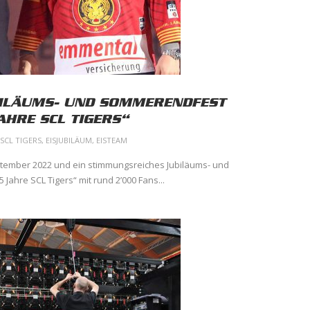
ILÄUMS- UND SOMMERENDFEST
AHRE SCL TIGERS“
SCL TIGERS
,
EISJUBILÄUM
,
EISTEAM
eptember 2022 und ein stimmungsreiches Jubiläums- und
Jahre SCL Tigers“ mit rund 2’000 Fans...