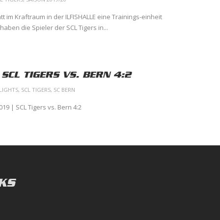
tt im Kraftraum in der ILFISHALLE eine Trainings-einheit
haben die Spieler der SCL Tigers in...
 SCL TIGERS VS. BERN 4:2
LIGHTS
,
SCL TIGERS
,
SC BERN
019 | SCL Tigers vs. Bern 4:2
KS