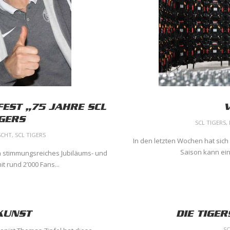
EST „75 JAHRE SCL
IGERS
SCL TIGERS
,
SCHT
,
SCL TIGERS
In den letzten Wochen hat sich
Saison kann ein
n stimmungsreiches Jubiläums- und
 rund 2’000 Fans...
SKUNST
DIE TIGE
SC