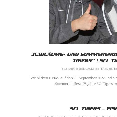
JUBILÄUMS- UND SOMMERENDF
TIGERS“ | SCL T
EISSTARK
,
EISJUBILÄUM
,
EISTEAM
,
EISFE
Wir blicken zurück auf den 10. September 2022 und ei
Sommerendfest „75 Jahre SCL Tigers“ mit
SCL TIGERS – EI