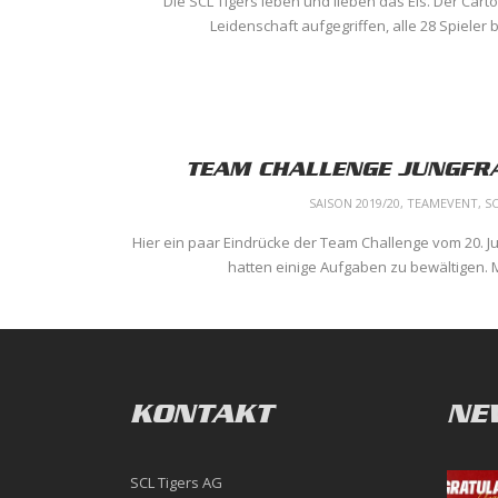
Die SCL Tigers leben und lieben das Eis. Der Cart
Leidenschaft aufgegriffen, alle 28 Spieler 
TEAM CHALLENGE JUNGFR
SAISON 2019/20
,
TEAMEVENT
,
SC
Hier ein paar Eindrücke der Team Challenge vom 20. Ju
hatten einige Aufgaben zu bewältigen. Ma
KONTAKT
NE
SCL Tigers AG