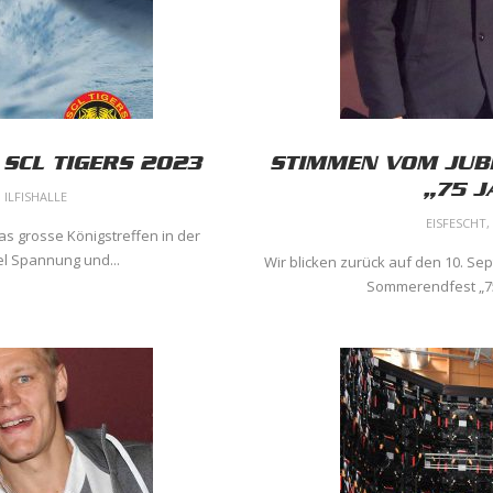
SCL TIGERS 2023
STIMMEN VOM JUB
„75 J
,
ILFISHALLE
EISFESCHT
,
as grosse Königstreffen in der
el Spannung und...
Wir blicken zurück auf den 10. S
Sommerendfest „75 