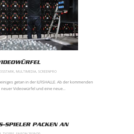
VIDEOWÜRFEL
EISSTARK
,
MULTIMEDIA
,
SCREENPRO
 einiges getan in der ILFISHALLE. Ab der kommenden
 neuer Videowürfel und eine neue...
RS-SPIELER PACKEN AN
L TIGERS
,
SAISON 2019/20