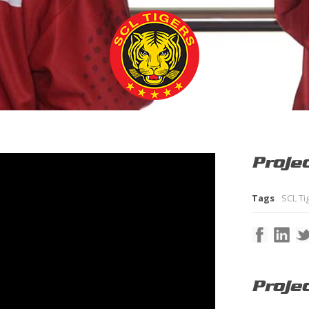
Projec
Tags
SCL Ti
Proje