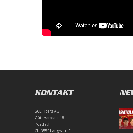
KONTAKT
NE
SCL Tigers AG
Güterstrasse 18
Postfach
CH-3550 Langnau i.E.