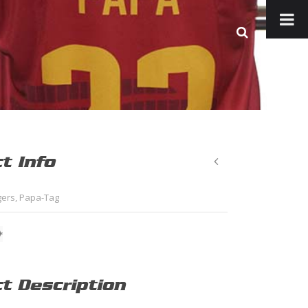
t Info
gers
,
Papa-Tag
ct Description