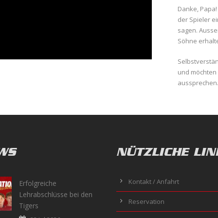
Danke, Papa!
der Spieler e
sagen. Ausser
Söhne erhalt
Selbstverstä
und möchten 
aussprechen
WS
NÜTZLICHE LIN
Kontakt / Anfahrt
Erfolgreiche
Lehrabschlüsse bei den
Reservation
Tigers