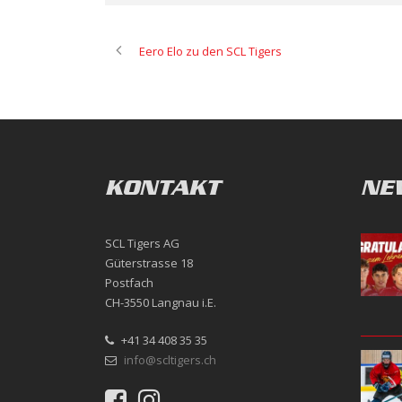
Eero Elo zu den SCL Tigers
KONTAKT
NE
SCL Tigers AG
Güterstrasse 18
Postfach
CH-3550 Langnau i.E.
+41 34 408 35 35
info@scltigers.ch