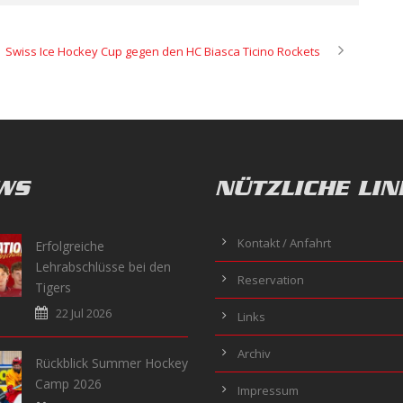
Swiss Ice Hockey Cup gegen den HC Biasca Ticino Rockets
WS
NÜTZLICHE LIN
Kontakt / Anfahrt
Erfolgreiche
Lehrabschlüsse bei den
Reservation
Tigers
22 Jul 2026
Links
Archiv
Rückblick Summer Hockey
Camp 2026
Impressum