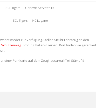
SCL Tigers – Genève-Servette HC
SCL Tigers – HC Lugano
ewohnt wieder zur Verfügung. Stellen Sie Ihr Fahrzeug an den
n
Schützenweg
Richtung Hallen-/Freibad. Dort finden Sie garantiert
gen.
ber einer Parkkarte auf dem Zeughausareal (Teil Stämpfli).