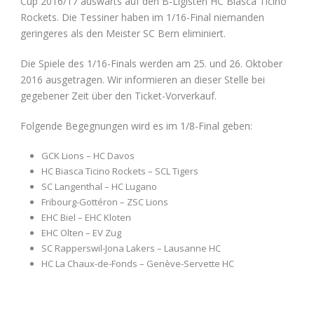
Cup 2016/17 auswärts auf den B-Ligisten HC Biasca Ticino
Rockets. Die Tessiner haben im 1/16-Final niemanden
geringeres als den Meister SC Bern eliminiert.
Die Spiele des 1/16-Finals werden am 25. und 26. Oktober
2016 ausgetragen. Wir informieren an dieser Stelle bei
gegebener Zeit über den Ticket-Vorverkauf.
Folgende Begegnungen wird es im 1/8-Final geben:
GCK Lions – HC Davos
HC Biasca Ticino Rockets – SCL Tigers
SC Langenthal – HC Lugano
Fribourg-Gottéron – ZSC Lions
EHC Biel – EHC Kloten
EHC Olten – EV Zug
SC Rapperswil-Jona Lakers – Lausanne HC
HC La Chaux-de-Fonds – Genève-Servette HC