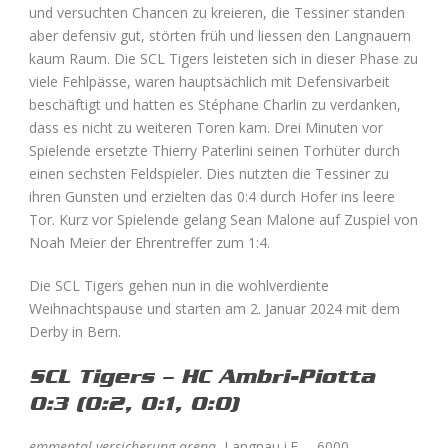
und versuchten Chancen zu kreieren, die Tessiner standen
aber defensiv gut, störten früh und liessen den Langnauern
kaum Raum. Die SCL Tigers leisteten sich in dieser Phase zu
viele Fehlpässe, waren hauptsächlich mit Defensivarbeit
beschäftigt und hatten es Stéphane Charlin zu verdanken,
dass es nicht zu weiteren Toren kam. Drei Minuten vor
Spielende ersetzte Thierry Paterlini seinen Torhüter durch
einen sechsten Feldspieler. Dies nutzten die Tessiner zu
ihren Gunsten und erzielten das 0:4 durch Hofer ins leere
Tor. Kurz vor Spielende gelang Sean Malone auf Zuspiel von
Noah Meier der Ehrentreffer zum 1:4.
Die SCL Tigers gehen nun in die wohlverdiente
Weihnachtspause und starten am 2. Januar 2024 mit dem
Derby in Bern.
SCL Tigers – HC Ambri-Piotta
0:3 (0:2, 0:1, 0:0)
emmental versicherung arena
, Langnau i.E. – 6000