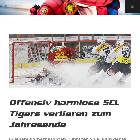
Offensiv harmlose SCL
Tigers verlieren zum
Jahresende
In einem körperbetonten, ruppigen Spiel kam der HC