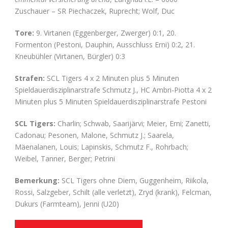
Zuschauer – SR Piechaczek, Ruprecht; Wolf, Duc
Tore:
9. Virtanen (Eggenberger, Zwerger) 0:1, 20.
Formenton (Pestoni, Dauphin, Ausschluss Erni) 0:2, 21.
Kneubühler (Virtanen, Bürgler) 0:3
Strafen:
SCL Tigers 4 x 2 Minuten plus 5 Minuten
Spieldauerdisziplinarstrafe Schmutz J., HC Ambri-Piotta 4 x 2
Minuten plus 5 Minuten Spieldauerdisziplinarstrafe Pestoni
SCL Tigers:
Charlin; Schwab, Saarijärvi; Meier, Erni; Zanetti,
Cadonau; Pesonen, Malone, Schmutz J.; Saarela,
Mäenalanen, Louis; Lapinskis, Schmutz F., Rohrbach;
Weibel, Tanner, Berger; Petrini
Bemerkung:
SCL Tigers ohne Diem, Guggenheim, Riikola,
Rossi, Salzgeber, Schilt (alle verletzt), Zryd (krank), Felcman,
Dukurs (Farmteam), Jenni (U20)