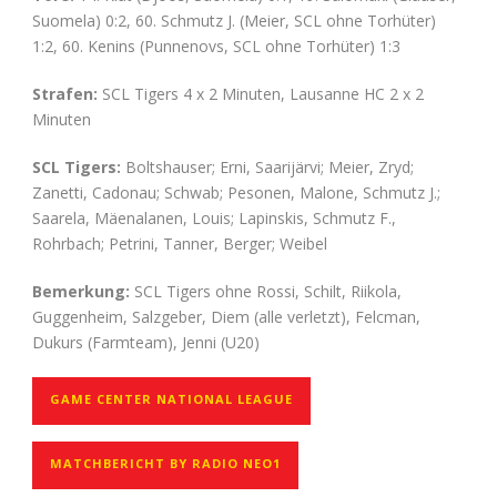
Suomela) 0:2, 60. Schmutz J. (Meier, SCL ohne Torhüter)
1:2, 60. Kenins (Punnenovs, SCL ohne Torhüter) 1:3
Strafen:
SCL Tigers 4 x 2 Minuten, Lausanne HC 2 x 2
Minuten
SCL Tigers:
Boltshauser; Erni, Saarijärvi; Meier, Zryd;
Zanetti, Cadonau; Schwab; Pesonen, Malone, Schmutz J.;
Saarela, Mäenalanen, Louis; Lapinskis, Schmutz F.,
Rohrbach; Petrini, Tanner, Berger; Weibel
Bemerkung:
SCL Tigers ohne Rossi, Schilt, Riikola,
Guggenheim, Salzgeber, Diem (alle verletzt), Felcman,
Dukurs (Farmteam), Jenni (U20)
GAME CENTER NATIONAL LEAGUE
MATCHBERICHT BY RADIO NEO1