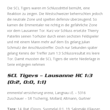
Die SCL Tigers waren im Schlussdrittel bemüht, eine
Reaktion zu zeigen. Die Westschweizer beherrschten jedoch
die neutrale Zone und spielten defensiv überzeugend. So
kamen die Emmentaler nie richtig in die gefährliche Zone
vor dem Lausanner Tor. Kurz vor Schluss ersetzte Thierry
Paterlini seinen Torhüter durch einen sechsten Feldspieler
und mit einem Mann mehr auf dem Eis gelang Julian
Schmutz der Anschlusstreffer. Doch nur Sekunden später
gelang Kenins der Treffer zum 1:3 Schlussresultat ins leere
Tor. Damit mussten die SCL Tigers die vierte Niederlage in
Serie entgegen nehmen
SCL Tigers – Lausanne HC 1:3
(0:2, 0:0, 1:1)
emmental versicherung arena
, Langnau i.E. – 5316
Zuschauer – SR Tscherrig, Mollard; Altmann, Gurtner
Tore:
14. Riat (Djoos, Suomela) 0:1, 19. Salomäki (Glauser,