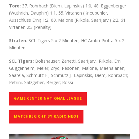
Tore:
37. Rohrbach (Diem, Lapinskis) 1:0, 48. Eggenberger
(Wüthrich, Dauphin) 1:1, 55. Virtanen (Kneubühler,
Ausschluss Erni) 1:2, 60. Malone (Riikola, Saarijärvi) 2:2, 61.
Virtanen 2:3 (Penalty)
Strafen:
SCL Tigers 5 x 2 Minuten, HC Ambri-Piotta 5 x 2
Minuten
SCL Tigers:
Boltshauser; Zanetti, Saarijärvi; Riikola, Erni;
Guggenheim, Meier; Zryd; Pesonen, Malone, Mäenalanen;
Saarela, Schmutz F., Schmutz J.; Lapinskis, Diem, Rohrbach;
Petrini, Salzgeber, Berger; Rossi
GAME CENTER NATIONAL LEAGUE
MATCHBERICHT BY RADIO NEO1