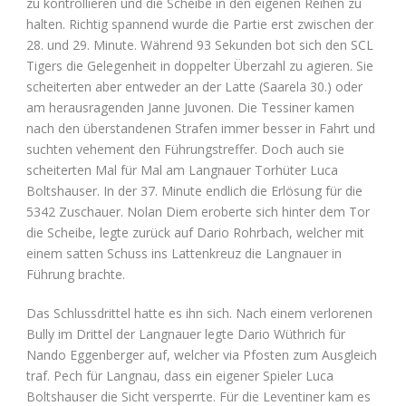
zu kontrollieren und die Scheibe in den eigenen Reihen zu
halten. Richtig spannend wurde die Partie erst zwischen der
28. und 29. Minute. Während 93 Sekunden bot sich den SCL
Tigers die Gelegenheit in doppelter Überzahl zu agieren. Sie
scheiterten aber entweder an der Latte (Saarela 30.) oder
am herausragenden Janne Juvonen. Die Tessiner kamen
nach den überstandenen Strafen immer besser in Fahrt und
suchten vehement den Führungstreffer. Doch auch sie
scheiterten Mal für Mal am Langnauer Torhüter Luca
Boltshauser. In der 37. Minute endlich die Erlösung für die
5342 Zuschauer. Nolan Diem eroberte sich hinter dem Tor
die Scheibe, legte zurück auf Dario Rohrbach, welcher mit
einem satten Schuss ins Lattenkreuz die Langnauer in
Führung brachte.
Das Schlussdrittel hatte es ihn sich. Nach einem verlorenen
Bully im Drittel der Langnauer legte Dario Wüthrich für
Nando Eggenberger auf, welcher via Pfosten zum Ausgleich
traf. Pech für Langnau, dass ein eigener Spieler Luca
Boltshauser die Sicht versperrte. Für die Leventiner kam es