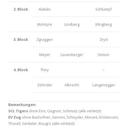
2. Block
Alatalo
Schlumpf
McIntyre
Lindberg
Klingberg
3. Block
Zgraggen
Zryd
Meyer
Leuenberger
Simion
4. Block
Thiry
–
Zehnder
Albrecht
Langenegger
Bemerkungen:
SCL Tigers
ohne Erni, Gagnon, Schmutz (alle verletzt)
EV Zug
ohne Bachofner, Genoni, Schnyder, Morant, Kristensen,
Thorell, Senteler, Bougro (alle verletzt)