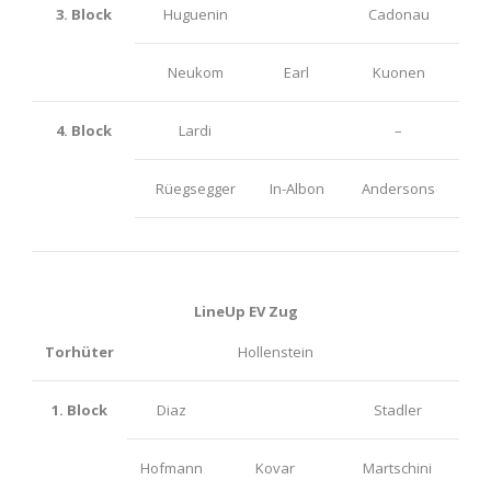
3. Block
Huguenin
Cadonau
Neukom
Earl
Kuonen
4. Block
Lardi
–
Rüegsegger
In-Albon
Andersons
LineUp EV Zug
Torhüter
Hollenstein
1. Block
Diaz
Stadler
Hofmann
Kovar
Martschini