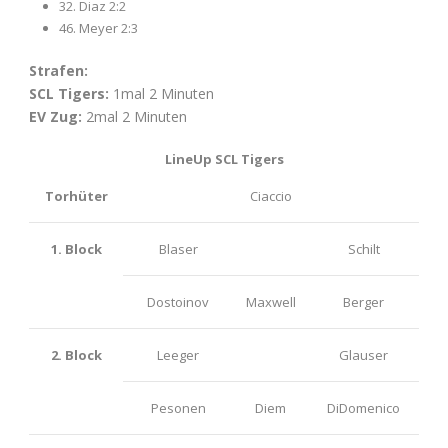
32. Diaz 2:2
46. Meyer 2:3
Strafen:
SCL Tigers:
1mal 2 Minuten
EV Zug:
2mal 2 Minuten
LineUp SCL Tigers
Torhüter
Ciaccio
1. Block
Blaser
Schilt
Dostoinov
Maxwell
Berger
2. Block
Leeger
Glauser
Pesonen
Diem
DiDomenico