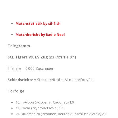
Matchstatistik by sihf.ch
Matchbericht by Radio Neo1
Telegramm
SCL Tigers vs. EV Zug 2:3 (1:1 1:1 0:1)
Ilfishalle – 6’000 Zuschauer
Schiedsrichter:
Stricker/Nikolic, Altmann/Dreyfus
Torfolge:
10. In-Albon (Huguenin, Cadonau) 1:0.
13. Kovar (Zryd/Martschini) 1:1.
25. DiDomenico (Pesonen, Berger, Ausschluss Alatalo) 2:1