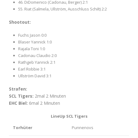
46. DiDomenico (Cadonau, Berger) 2:1
55. Riat (Salmela, Ullström, Ausschluss Schilt) 2:2
Shootout:
Fuchs Jason 0:0
Blaser Yannick 1:0
Rajala Toni 1:0
Cadonau Claudio 2:0
Rathgeb Yannick 2:1
Earl Robbie 3:1
Ullström David 3:1
Strafen:
SCL Tigers:
2mal 2 Minuten
EHC Biel:
6mal 2 Minuten
LineUp SCL Tigers
Torhüter
Punnenovs