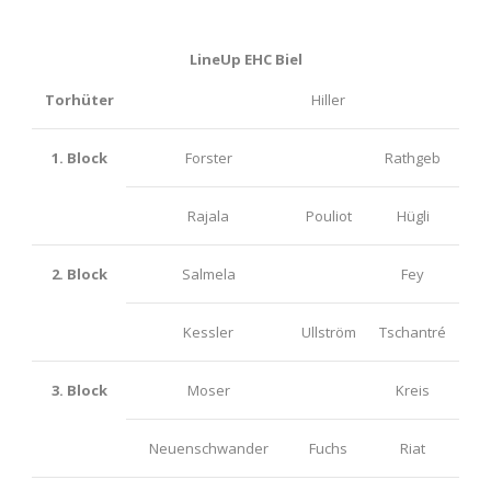
LineUp EHC Biel
Torhüter
Hiller
1. Block
Forster
Rathgeb
Rajala
Pouliot
Hügli
2. Block
Salmela
Fey
Kessler
Ullström
Tschantré
3. Block
Moser
Kreis
Neuenschwander
Fuchs
Riat