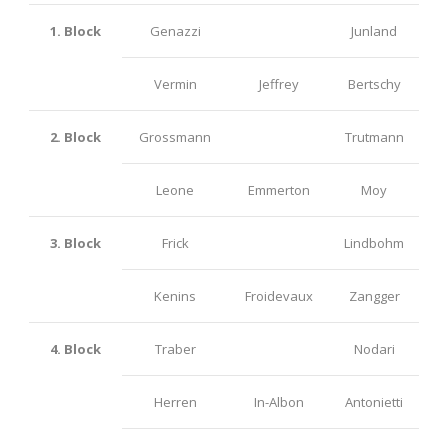
1. Block
Genazzi
Junland
Vermin
Jeffrey
Bertschy
2. Block
Grossmann
Trutmann
Leone
Emmerton
Moy
3. Block
Frick
Lindbohm
Kenins
Froidevaux
Zangger
4. Block
Traber
Nodari
Herren
In-Albon
Antonietti