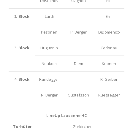
Dostoinov
Gagnon
Elo
2. Block
Lardi
Erni
Pesonen
P. Berger
DiDomenico
3. Block
Huguenin
Cadonau
Neukom
Diem
Kuonen
4. Block
Randegger
R. Gerber
N. Berger
Gustafsson
Rüegsegger
LineUp Lausanne HC
Torhüter
Zurkirchen