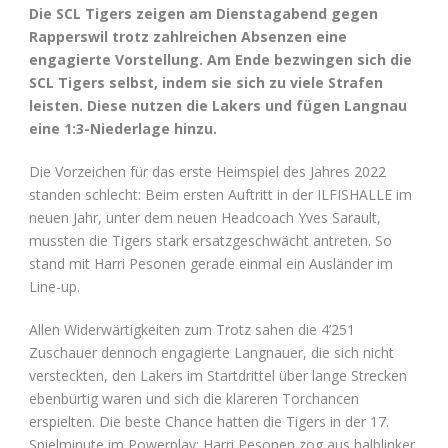
Die SCL Tigers zeigen am Dienstagabend gegen
Rapperswil trotz zahlreichen Absenzen eine
engagierte Vorstellung. Am Ende bezwingen sich die
SCL Tigers selbst, indem sie sich zu viele Strafen
leisten. Diese nutzen die Lakers und fügen Langnau
eine 1:3-Niederlage hinzu.
Die Vorzeichen für das erste Heimspiel des Jahres 2022
standen schlecht: Beim ersten Auftritt in der ILFISHALLE im
neuen Jahr, unter dem neuen Headcoach Yves Sarault,
mussten die Tigers stark ersatzgeschwächt antreten. So
stand mit Harri Pesonen gerade einmal ein Ausländer im
Line-up.
Allen Widerwärtigkeiten zum Trotz sahen die 4’251
Zuschauer dennoch engagierte Langnauer, die sich nicht
versteckten, den Lakers im Startdrittel über lange Strecken
ebenbürtig waren und sich die klareren Torchancen
erspielten. Die beste Chance hatten die Tigers in der 17.
Spielminute im Powerplay: Harri Pesonen zog aus halblinker