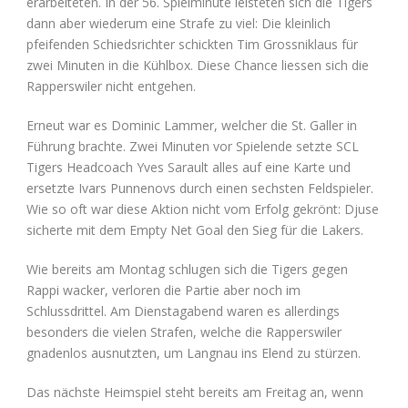
erarbeiteten. In der 56. Spielminute leisteten sich die Tigers
dann aber wiederum eine Strafe zu viel: Die kleinlich
pfeifenden Schiedsrichter schickten Tim Grossniklaus für
zwei Minuten in die Kühlbox. Diese Chance liessen sich die
Rapperswiler nicht entgehen.
Erneut war es Dominic Lammer, welcher die St. Galler in
Führung brachte. Zwei Minuten vor Spielende setzte SCL
Tigers Headcoach Yves Sarault alles auf eine Karte und
ersetzte Ivars Punnenovs durch einen sechsten Feldspieler.
Wie so oft war diese Aktion nicht vom Erfolg gekrönt: Djuse
sicherte mit dem Empty Net Goal den Sieg für die Lakers.
Wie bereits am Montag schlugen sich die Tigers gegen
Rappi wacker, verloren die Partie aber noch im
Schlussdrittel. Am Dienstagabend waren es allerdings
besonders die vielen Strafen, welche die Rapperswiler
gnadenlos ausnutzten, um Langnau ins Elend zu stürzen.
Das nächste Heimspiel steht bereits am Freitag an, wenn