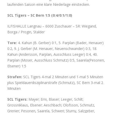
laufenden Saison eine klare Niederlage einstecken.
SCL Tigers – SC Bern 1:5 (0:4/0:1/1:0)
ILFISHALLE Langnau – 6000 Zuschauer – SR: Wiegand,
Borga / Progin, Stalder
Tore:
4. Kahun (B. Gerber) 0:1, 5. Parplan (Bader, Henauer)
0:2, 9. J. Gerber (M. Henauer, Neuenschwander) 0:3, 18.
Kahun (Andersson, Parplan, Ausschluss Leeger) 0:4, 40.
Parplan (Moser, Ausschluss Schmutz) 0:5, Saarela(Pesonen,
Elsener) 1:5
Strafen:
SCL Tigers 4-mal 2 Minuten und 1-mal 5 Minuten
plus Spieldauerdisziplinarstrafe (Schmutz), SC Bern 3-mal 2
Minuten
SCL Tigers:
Mayer; Erni, Blaser; Leeger, Schilt;
Grossniklaus, Elsener; Aeschbach; Olofsson, Schmutz,
Grenier; Pesonen, Saarela, Schweri; Sturny, Salzgeber,