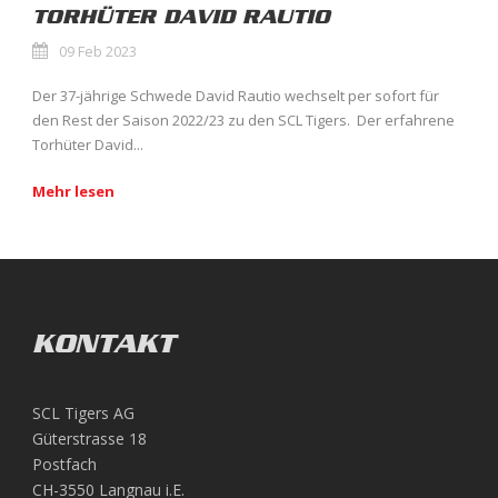
TORHÜTER DAVID RAUTIO
09 Feb 2023
Der 37-jährige Schwede David Rautio wechselt per sofort für
den Rest der Saison 2022/23 zu den SCL Tigers. Der erfahrene
Torhüter David...
Mehr lesen
KONTAKT
SCL Tigers AG
Güterstrasse 18
Postfach
CH-3550 Langnau i.E.